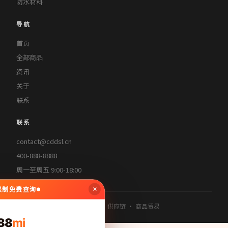
防水材料
导航
首页
全部商品
资讯
关于
联系
联系
contact@cddsl.cn
400-888-8888
周一至周五 9:00-18:00
×
无限制免费查询
© 2026 浦星建材 · 批发零售 · 供应链 · 商品贸易
88
mi