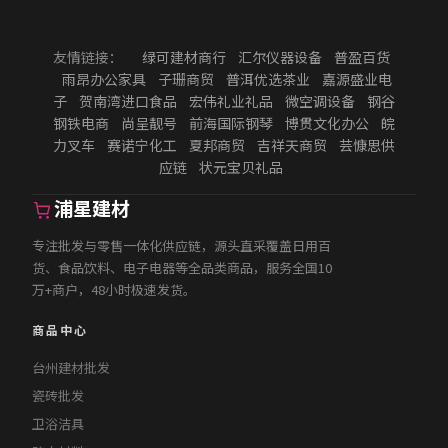
友情链接：
绿可建材商行
汇尔仪器设备
普盈百货
雨昂办公家具
子珊商贸
普洱优选茶业
嘉源盛业电
子
贺南湾进口食品
宏伟礼业礼品
微空调设备
钢谷
钢铁电商
尚呈靓号
前海国际钢琴
博贯文化办公
皖
力叉车
赛诺宁化工
夏邦商贸
吉祥天商贸
芸慷思供
应链
状元宝贝礼品
浦星建材
专注批发与零售一体化供应链，源头直采覆盖日用百
货、食品饮料、电子电器等全品类商品，服务全国10
万+商户，48小时极速发货。
商品中心
台州建材批发
瓷砖批发
卫浴洁具