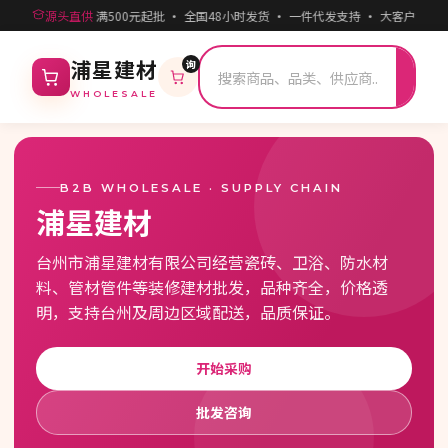
源头直供
满500元起批 · 全国48小时发货 · 一件代发支持 · 大客户专属
询
搜
浦星建材
索
WHOLESALE
B2B WHOLESALE · SUPPLY CHAIN
浦星建材
台州市浦星建材有限公司经营瓷砖、卫浴、防水材
料、管材管件等装修建材批发，品种齐全，价格透
明，支持台州及周边区域配送，品质保证。
开始采购
批发咨询