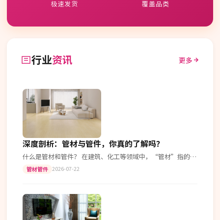
极速发货
覆盖品类
行业
资讯
更多
深度剖析：管材与管件，你真的了解吗？
什么是管材和管件？ 在建筑、化工等领域中，“管材”指的是
用于输送流体或气体的长条形材料，而“管件”则是指用于连
2026-07-22
管材管件
接管材或者改变管路走向的各种…