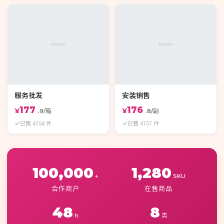
服务批发
安装销售
177
176
¥
¥
.9/箱
.8/副
已售 4758 件
已售 4757 件
100,000
1,280
+
SKU
合作商户
在售商品
48
8
h
类