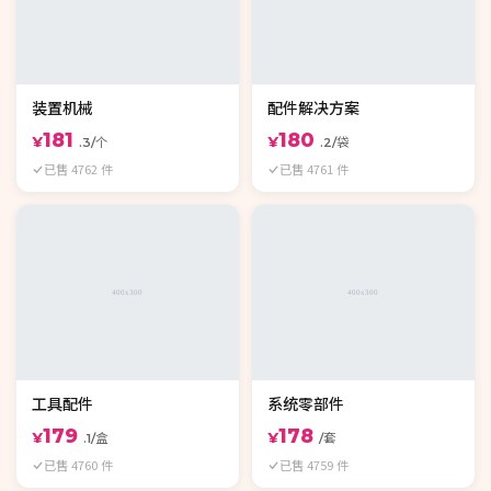
装置机械
配件解决方案
181
180
¥
¥
.3/个
.2/袋
已售 4762 件
已售 4761 件
工具配件
系统零部件
179
178
¥
¥
.1/盒
/套
已售 4760 件
已售 4759 件