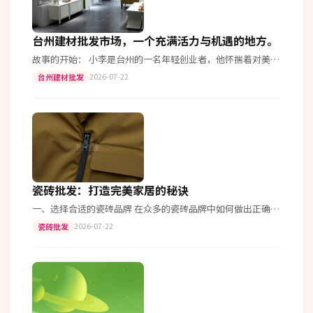
台州建材批发市场，一个充满活力与机遇的地方。
故事的开始： 小李是台州的一名年轻创业者，他怀揣着对美好
生活的向往，决定在家乡从事建材批发行业。选择台州建材批
2026-07-22
台州建材批发
发市场作为起点，是因为这里聚…
瓷砖批发：打造完美家居的秘诀
一、选择合适的瓷砖品牌 在众多的瓷砖品牌中如何做出正确选
择呢？我们从品质和价格两个方面来考量。知名品牌一般质量
2026-07-22
瓷砖批发
更有保障，但价格相对较高；小…